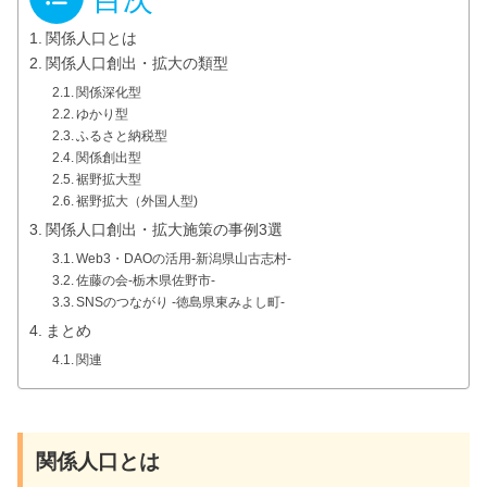
関係人口とは
関係人口創出・拡大の類型
関係深化型
ゆかり型
ふるさと納税型
関係創出型
裾野拡大型
裾野拡大（外国人型)
関係人口創出・拡大施策の事例3選
Web3・DAOの活用-新潟県山古志村-
佐藤の会-栃木県佐野市-
SNSのつながり -徳島県東みよし町-
まとめ
関連
関係人口とは