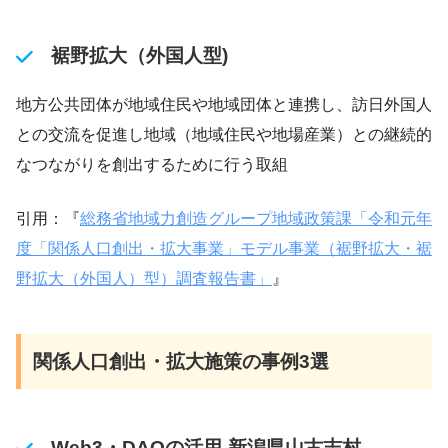
裾野拡大（外国人型)
地方公共団体が地域住民や地域団体と連携し、訪日外国人
との交流を促進し地域（地域住民や地場産業）との継続的
なつながりを創出するために行う取組
引用：『
総務省地域力創造グループ地域政策課「令和元年
度「関係人口創出・拡大事業」モデル事業（裾野拡大・裾
野拡大（外国人）型）調査報告書」
』
関係人口創出・拡大
施策の事例3選
Web3・DAOの活用-新潟県山古志村-